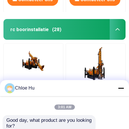
rc boorinstallatie
(28)
Het volledige
Diesel RC Boor Rig
Chloe Hu
Hydraulische
Reverse Circulation For
Boormateriaal van RC,
Water die goed boren
de Hoogste Installatie
3:01 AM
van de Hamerboor 280
Beste prijs
Beste prijs
Meterdiepte
Good day, what product are you looking 
for?