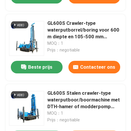
GL600S Crawler-type
waterputborrel/boring voor 600
m diepte en 105-500 mm
diameter6 G
MOQ：1
Prijs：negotiable
Beste prijs
Contacteer ons
GL600S Stalen crawler-type
waterputboor/boormachine met
DTH-hamer of modderpomp
voor het boren
MOQ：1
Prijs：negotiable