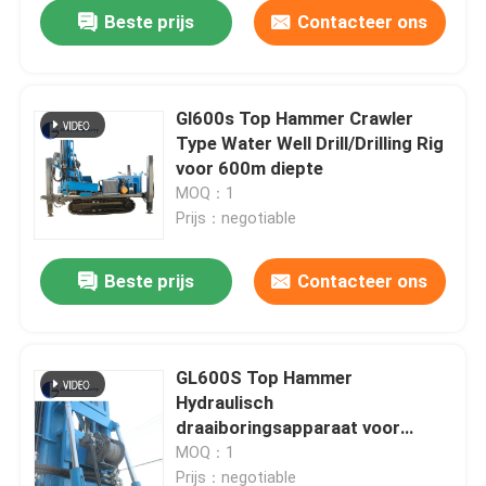
Beste prijs
Contacteer ons
Gl600s Top Hammer Crawler
Type Water Well Drill/Drilling Rig
voor 600m diepte
MOQ：1
Prijs：negotiable
Beste prijs
Contacteer ons
Huis
GL600S Top Hammer
Hydraulisch
Producten
draaiboringsapparaat voor
water- en geothermische putten
MOQ：1
Ongeveer ons
Prijs：negotiable