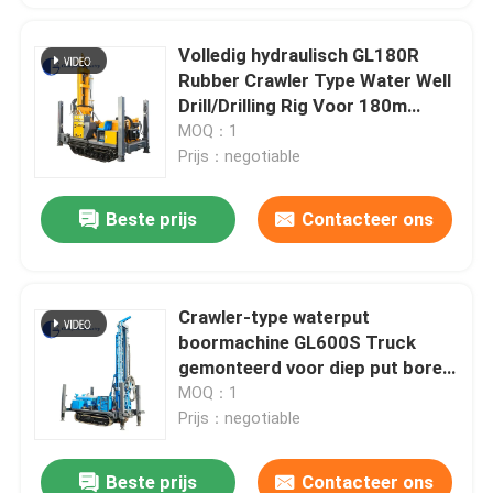
Volledig hydraulisch GL180R
Rubber Crawler Type Water Well
Drill/Drilling Rig Voor 180m
Diepte
MOQ：1
Prijs：negotiable
Beste prijs
Contacteer ons
Crawler-type waterput
boormachine GL600S Truck
gemonteerd voor diep put boren
met een maximale diepte van 600
MOQ：1
m en een diameterbereik van 105
Prijs：negotiable
tot 500 mm
Beste prijs
Contacteer ons