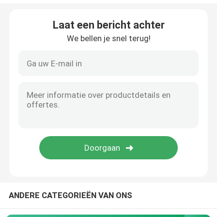
Downhole Moddermotor
Laat een bericht achter
We bellen je snel terug!
Waterput boorstang
HDD boorstang
PDC-boor
DTH boorhamer
Tricone Rotsbit
ANDERE CATEGORIEËN VAN ONS
Geïmpregneerde diamantboorkronen