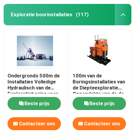
Exploratie boorinstallaties
(117)
Ondergronds 500m de
100m van de
Installaties Volledige
Boringsinstallaties van
Hydraulisch van de
de Diepteexploratie
Exploratieboring voor
Oppervlakte van de de
Tunnelprojecten
Kernmijnbouw de
Beste prijs
Beste prijs
Mobiele
Contacteer ons
Contacteer ons