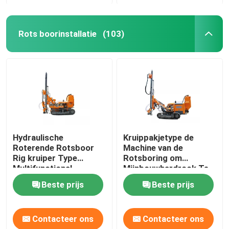
Rots boorinstallatie
(103)
Hydraulische
Kruippakjetype de
Roterende Rotsboor
Machine van de
Rig kruiper Type
Rotsboring om
Multifunctional
Mijnbouwhardrock Te
vernietigen
Beste prijs
Beste prijs
Contacteer ons
Contacteer ons