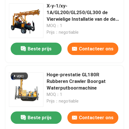
X-y-1/xy-
1A/GL200/GL250/GL300 de
Vierwielige Installatie van de de
putboor van het
MOQ：1
Aanhangwagenwater
Prijs：negotiable
Beste prijs
Contacteer ons
Hoge-prestatie GL180R
Rubberen Crawler Boorgat
Waterputboormachine
MOQ：1
Prijs：negotiable
Beste prijs
Contacteer ons