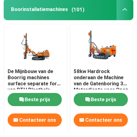
Boorinstallatiemachines
(101)
HDD-ruimer
De Mijnbouw van de
58kw Hardrock
Boorrig machines
onderaan de Machine
surface separate for
van de Gatenboring 30
van DTH Blasthole
Meterdiepte voor Open
Kuil
Beste prijs
Beste prijs
Contacteer ons
Contacteer ons