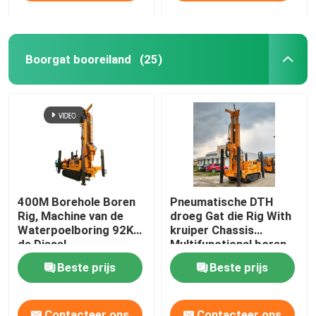
Boorgat booreiland
(25)
400M Borehole Boren
Pneumatische DTH
Rig, Machine van de
droeg Gat die Rig With
Waterpoelboring 92KW
kruiper Chassis
de Diesel
Multifunctional boren
Beste prijs
Beste prijs
Contacteer ons
Contacteer ons