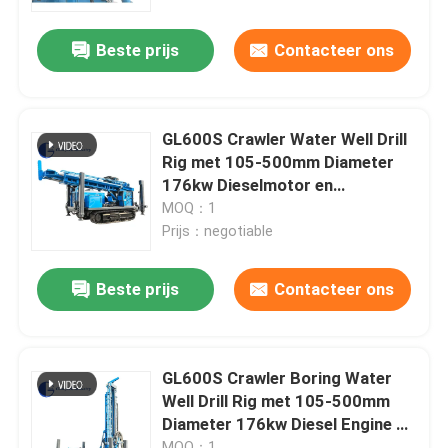
Beste prijs
Contacteer ons
Fabrieksreis
Kwaliteitscontrole
GL600S Crawler Water Well Drill
Rig met 105-500mm Diameter
Nieuws
176kw Dieselmotor en
Hydraulische Rotary Drilling
MOQ：1
Prijs：negotiable
Gevallen
Beste prijs
Contacteer ons
Verzoek om een Citaat
Boorinstallatiemachines
GL600S Crawler Boring Water
Well Drill Rig met 105-500mm
Diameter 176kw Diesel Engine en
Boorinstallatie voor waterputten
Hydraulische Rotary Drilling
MOQ：1