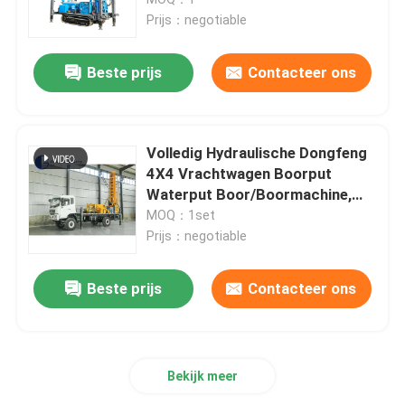
Prijs：negotiable
Exploratie boorinstallaties
Beste prijs
Contacteer ons
Rots boorinstallatie
Volledig Hydraulische Dongfeng
Boorgat booreiland
4X4 Vrachtwagen Boorput
Waterput Boor/Boormachine,
500m Diepte, 105-350mm
MOQ：1set
rc boorinstallatie
Gatdiameter
Prijs：negotiable
Jumbo boormachine
Beste prijs
Contacteer ons
Hulpmiddelen voor boorinstallaties
Bekijk meer
Boorspoeling pomp