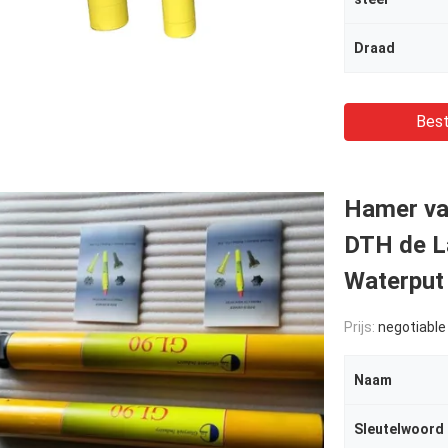
Draad
Best
Hamer va
DTH de La
Waterput 
Prijs:
negotiable
Naam
Sleutelwoord