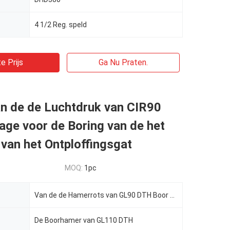
4 1/2 Reg. speld
e Prijs
Ga Nu Praten.
n de de Luchtdruk van CIR90
ge voor de Boring van de het
van het Ontploffingsgat
MOQ:
1pc
Van de de Hamerrots van GL90 DTH Boor van de Boorhulpmiddelen CIR90 de Lage Drukdth Hamer
De Boorhamer van GL110 DTH