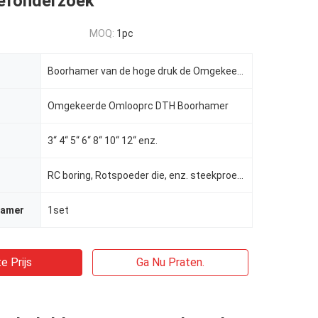
efonderzoek
MOQ:
1pc
Boorhamer van de hoge druk de Omgekeerde Omloop RC DTH voor Rotspoeder Steekproefonderzoek
Omgekeerde Omlooprc DTH Boorhamer
3“ 4“ 5“ 6“ 8“ 10“ 12“ enz.
RC boring, Rotspoeder die, enz. steekproefonderzoek.
hamer
1set
e Prijs
Ga Nu Praten.