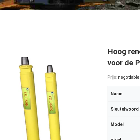
Hoog re
voor de 
Prijs:
negotiable
Naam
Sleutelwoord
Model
steel