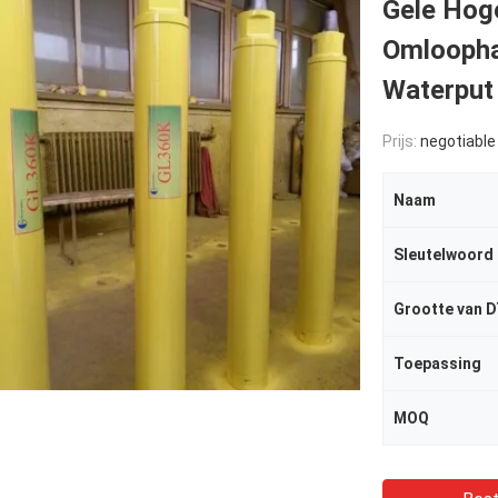
Gele Hog
Omloopha
Waterput
Prijs:
negotiable
Naam
Sleutelwoord
Grootte van 
Toepassing
MOQ