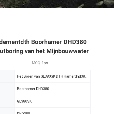
ndementdth Boorhamer DHD380
Putboring van het Mijnbouwwater
MOQ:
1pc
Het Boren van GL380SK DTH Hamerdhd380 Hoog rendement voor de Mijnbouw van goed het Boren
Boorhamer DHD380
GL380SK
DHD380