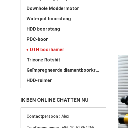
Downhole Moddermotor
Waterput boorstang
HDD boorstang
PDC-boor
DTH boorhamer
Tricone Rotsbit
Geïmpregneerde diamantboorkronen
HDD-ruimer
IK BEN ONLINE CHATTEN NU
Contactpersoon :
Alex
Telefoonnummer :
+86-10-52864265