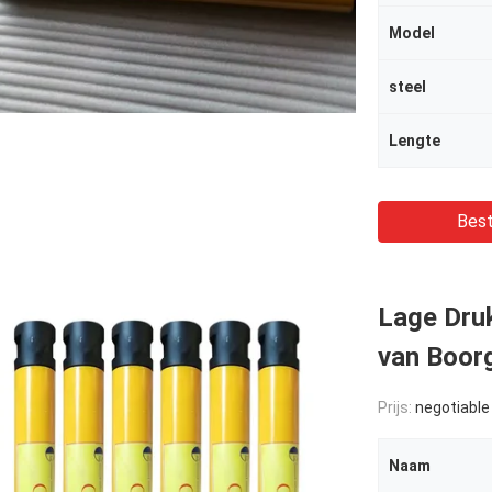
Model
steel
Lengte
Best
Lage Dru
van Boor
Prijs:
negotiable
Naam