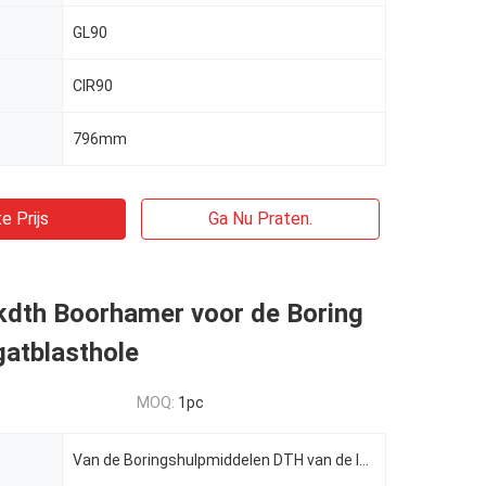
GL90
CIR90
796mm
e Prijs
Ga Nu Praten.
kdth Boorhamer voor de Boring
gatblasthole
MOQ:
1pc
Van de Boringshulpmiddelen DTH van de lage Drukcir Lucht de Boorhamer voor de Boring van Boorgatblas