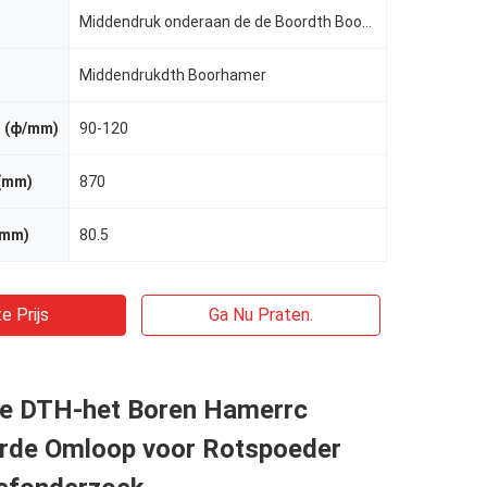
Middendruk onderaan de de Boordth Boorhamer van de Gatenrots voor de Boring van Boorgatblasthole
Middendrukdth Boorhamer
. (ф/mm)
90-120
(mm)
870
/mm)
80.5
e Prijs
Ga Nu Praten.
ële DTH-het Boren Hamerrc
de Omloop voor Rotspoeder