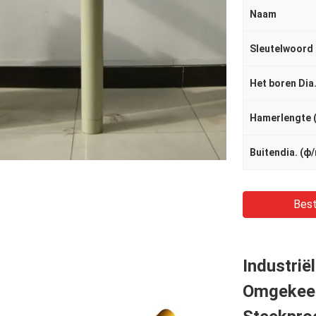
Naam
Sleutelwoord
Het boren Dia
Hamerlengte 
Buitendia. (ф
Best
Industri
Omgekeer