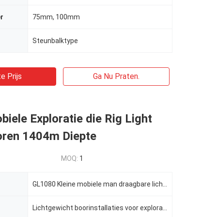
r
75mm, 100mm
Steunbalktype
e Prijs
Ga Nu Praten.
biele Exploratie die Rig Light
oren 1404m Diepte
MOQ:
1
GL1080 Kleine mobiele man draagbare lichtgewicht boorinstallaties voor exploratie
Lichtgewicht boorinstallaties voor exploratie