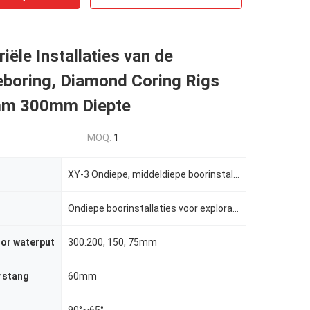
riële Installaties van de
eboring, Diamond Coring Rigs
mm 300mm Diepte
MOQ:
1
XY-3 Ondiepe, middeldiepe boorinstallaties met diamantboringen en boorgereedschap
Ondiepe boorinstallaties voor exploratie met gemiddelde diepte
or waterput
300.200, 150, 75mm
rstang
60mm