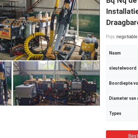
Bq Nq de 
Installat
Draagbar
Prijs:
negotiable
Naam
sleutelwoord
Boordiepte vo
Diameter van 
Types
Best