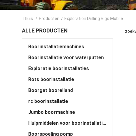
Thuis
/
Producten
/
Exploration Drilling Rigs Mobile
ALLE PRODUCTEN
zoekw
Boorinstallatiemachines
Boorinstallatie voor waterputten
Exploratie boorinstallaties
Rots boorinstallatie
Boorgat booreiland
rc boorinstallatie
Jumbo boormachine
Hulpmiddelen voor boorinstallaties
Boorspoeling pomp