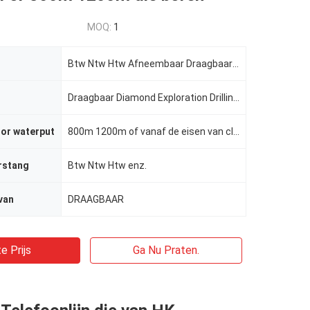
MOQ:
1
Btw Ntw Htw Afneembaar Draagbaar Diamond Exploration Drilling Rigs voor 800m 1200m die boren
Draagbaar Diamond Exploration Drilling Rigs
or waterput
800m 1200m of vanaf de eisen van cliënten
rstang
Btw Ntw Htw enz.
van
DRAAGBAAR
e Prijs
Ga Nu Praten.