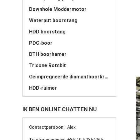
Downhole Moddermotor
Waterput boorstang
HDD boorstang
PDC-boor
DTH boorhamer
Tricone Rotsbit
Geïmpregneerde diamantboorkronen
HDD-ruimer
IK BEN ONLINE CHATTEN NU
Contactpersoon :
Alex
Telefoonnummer :
+86-10-52864265