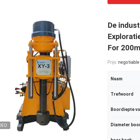
De indust
Explorati
For 200
Prijs:
negotiable
Naam
Trefwoord
Boordiepte vo
Diameter boo
DEO