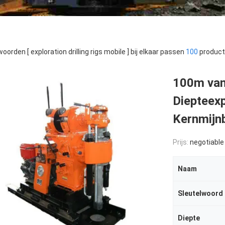
oorden [ exploration drilling rigs mobile ] bij elkaar passen
100
product
100m van 
Diepteexp
Kernmijn
Prijs:
negotiable
Naam
Sleutelwoord
Diepte