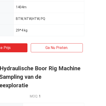
1404m
BTW, NTW,HTW, PQ
29*4 kg
e Prijs
Ga Nu Praten.
Hydraulische Boor Rig Machine
 Sampling van de
eexploratie
MOQ:
1