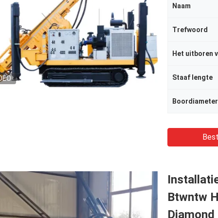
Naam
Trefwoord
Staaf lengte
DEO
Boordiameter
Best
Installat
Btwntw H
Diamond 