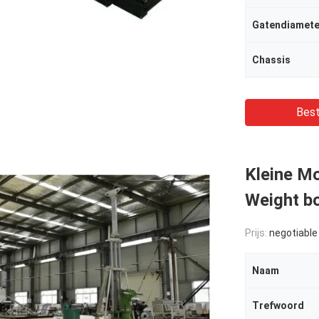
Gatendiamete
Chassis
Best
Kleine Mo
Weight b
Prijs:
negotiable
Naam
Trefwoord