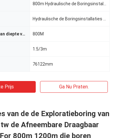
800m Hydraulische de Boringsinstallaties van de Kruippakjeexploratie en Boormachine voor Kernbemonst
Hydraulische de Boringsinstallaties van de Kruippakjeexploratie
Het uitboren van diepte voor waterput
800M
1.5/3m
76122mm
e Prijs
Ga Nu Praten.
ies van de de Exploratieboring van
tw de Afneembare Draagbaar
For 800m 1200m die boren