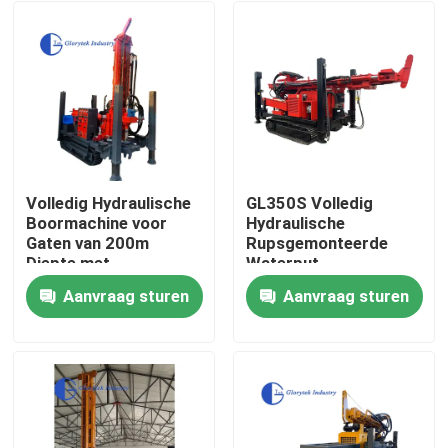
Volledig Hydraulische
GL350S Volledig
Boormachine voor
Hydraulische
Gaten van 200m
Rupsgemonteerde
Diepte met
Waterput
Rupsbandchassis
Boorinstallatie voor
Aanvraag sturen
Aanvraag sturen
350m Diepte Boren
Huis
Producten
Ongeveer ons