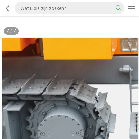
2
/
2