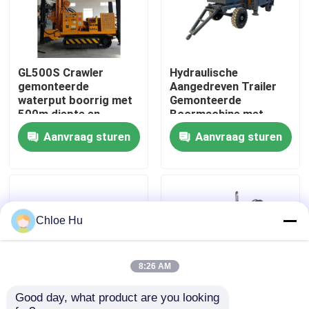
Fabrieksreis
GL500S Crawler
Hydraulische
Kwaliteitscontrole
gemonteerde
Aangedreven Trailer
waterput boorrig met
Gemonteerde
500m diepte en
Boormachine met
Nieuws
153KW diesel motor
70kw Dieselmotor
Aanvraag sturen
Aanvraag sturen
voor landbouw
voor 260m Diepte
irrigatie
Waterput Boren
Gevallen
Verzoek om een Citaat
Chloe Hu
Boorinstallatiemachines
8:26 AM
Good day, what product are you looking 
Boorinstallatie voor waterputten