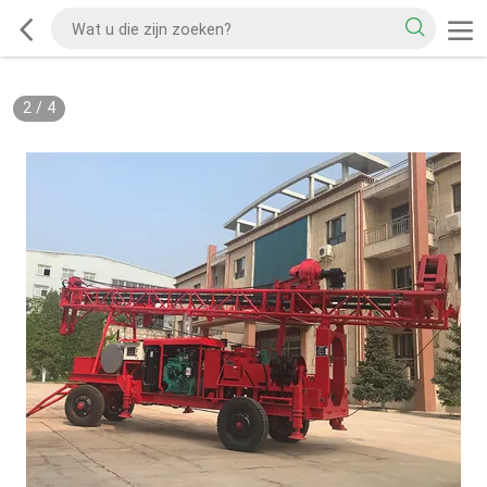
2
/
4