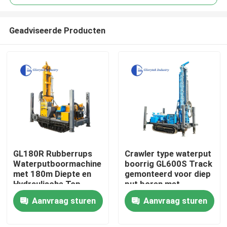
Geadviseerde Producten
GL180R Rubberrups
Crawler type waterput
Huis
Waterputboormachine
boorrig GL600S Track
met 180m Diepte en
gemonteerd voor diep
Hydraulische Top
put boren met
Producten
Drive voor
maximale diepte 600m
Aanvraag sturen
Aanvraag sturen
Geothermische
en diameterbereik 105
Boorgaten
tot 500mm
Ongeveer ons