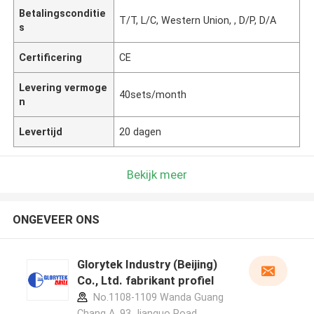
Betalingsconditie
T/T, L/C, Western Union, , D/P, D/A
s
Certificering
CE
Levering vermoge
40sets/month
n
Levertijd
20 dagen
Bekijk meer
ONGEVEER ONS
Glorytek Industry (Beijing)
Co., Ltd. fabrikant profiel
No.1108-1109 Wanda Guang
Chang A, 93 Jianguo Road,