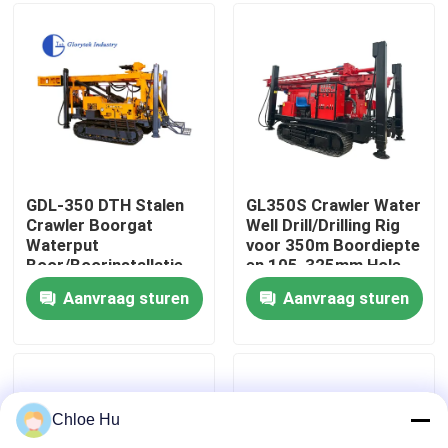
Fabrieksreis
Kwaliteitscontrole
Nieuws
GDL-350 DTH Stalen
GL350S Crawler Water
Crawler Boorgat
Well Drill/Drilling Rig
Waterput
voor 350m Boordiepte
Gevallen
Boor/Boorinstallatie
en 105-325mm Hole
Diameter
Aanvraag sturen
Aanvraag sturen
Verzoek om een Citaat
Boorinstallatiemachines
Chloe Hu
Boorinstallatie voor waterputten