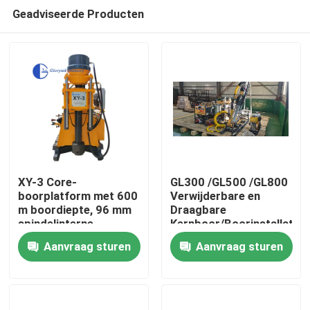
Geadviseerde Producten
XY-3 Core-
GL300 /GL500 /GL800
boorplatform met 600
Verwijderbare en
m boordiepte, 96 mm
Draagbare
Huis
spindelinterne
Kernboor/Boorinstallatie
diameter en 3000 kg
Aanvraag sturen
Aanvraag sturen
hefcapaciteit voor
Producten
geologische
exploratie
Ongeveer ons