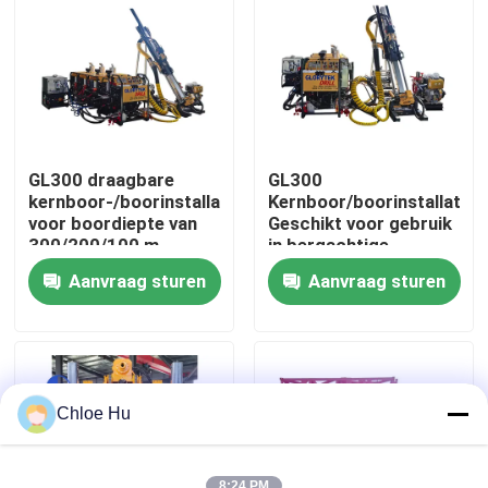
Fabrieksreis
Kwaliteitscontrole
GL300 draagbare
GL300
Nieuws
kernboor-/boorinstallatie
Kernboor/boorinstallatie
voor boordiepte van
Geschikt voor gebruik
300/200/100 m
in bergachtige
gebieden met lastig
Gevallen
Aanvraag sturen
Aanvraag sturen
transport
Verzoek om een Citaat
Boorinstallatiemachines
Chloe Hu
Boorinstallatie voor waterputten
8:24 PM