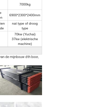
7000kg
e
6900*2300*2400mm
en
oien
nat type of droog
ode
type
70kw (Yuchai)
37kw (elektrische
machine)
van de mijnbouw dth boor,