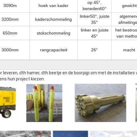
op 45°,
3090m
hoek van kader
gewicht
beneden60°
linker50°, juiste
algemen
3200mm
kaderschommeling
35°
afmeting
linker en juiste
het bestro
650mm
stokschommeling
45°
van meth
3000mm
rangcapaciteit
26°
macht
leveren, dth hamer, dth beetje en de boorpijp om met de installaties 
ens hun project kiezen.