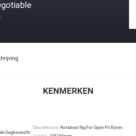
gotiable
s
rijving
KENMERKEN
Sleutelwoord:
Rotsboor Rig For Open Pit Boren
n de Dagbouwdth
Gat Dia.:
105165mm