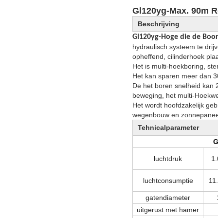
Gl120yg-Max. 90m R
Beschrijving
Gl120yg-Hoge die de Boori
hydraulisch systeem te dri
opheffend, cilinderhoek pla
Het is multi-hoekboring, ste
Het kan sparen meer dan 3
De het boren snelheid kan 2
beweging, het multi-Hoekwe
Het wordt hoofdzakelijk ge
wegenbouw en zonnepaneel
Tehnicalparameter
G
luchtdruk
1
luchtconsumptie
11
gatendiameter
uitgerust met hamer