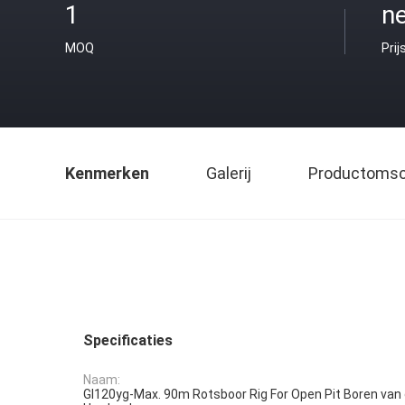
1
ne
MOQ
Prij
Kenmerken
Galerij
Productomsch
Specificaties
Naam:
Gl120yg-Max. 90m Rotsboor Rig For Open Pit Boren va