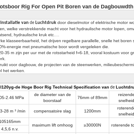
otsboor Rig For Open Pit Boren van de Dagbouwdth
de
door dieselmotor of elektrische motor 
nstallatie van
Luchtdruk
jven, welke verstrekkende macht voor het hydraulische motor lopen, o
atsend, hydraulische kruk etc….
rke klasseerbaarheid, het drijven regelbare parallelle, snelle het boren s
0%-energie met pneumatische boor wordt vergeleken die.
0-35 m zijn per uur met de rotsstarheid f=6-18, vooral kostuum voor gr
rk.
bruikt voor dagbouw, de projecten van de steenwerken, milieubescherm
 het werken.
l120yg-de Hoge Boor Rig Technical Specification van
de
Luchtdr
de diameter van de
reizend
.05-2.46 MPa
76mm of 89mm
boorstaaf
snelhei
roterend
.3-28 m ³ /min
compensatoire slag
1200mm
snelhei
105165mm
maximum lift omhoog
≥30000N
roterende to
4,5,6 n.v.