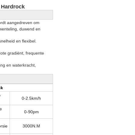
 Hardrock
wordt aangedreven om
mwenteling, duwend en
nelheid en flexibel.
ote gradiënt, frequente
ing en waterkracht,
uk
e
0-2.5km/h
d
e
0-90pm
d
rsie
3000N.M