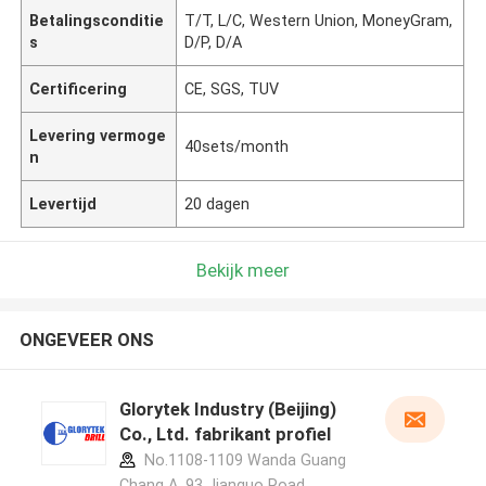
Betalingsconditie
T/T, L/C, Western Union, MoneyGram,
s
D/P, D/A
Certificering
CE, SGS, TUV
Levering vermoge
40sets/month
n
Levertijd
20 dagen
Bekijk meer
ONGEVEER ONS
Glorytek Industry (Beijing)
Co., Ltd. fabrikant profiel
No.1108-1109 Wanda Guang
Chang A, 93 Jianguo Road,