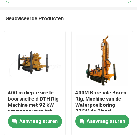
Geadviseerde Producten
400 m diepte snelle
400M Borehole Boren
Huis
boorsnelheid DTH Rig
Rig, Machine van de
Machine met 92 kW
Waterpoelboring
vermogen voor het
92KW de Diesel
Producten
boren van waterputten
Aanvraag sturen
Aanvraag sturen
Ongeveer ons