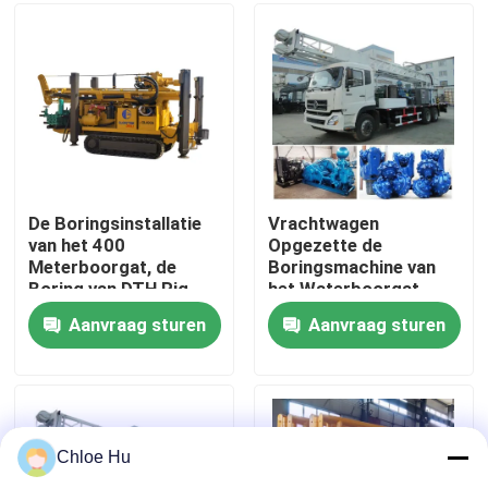
Fabrieksreis
Kwaliteitscontrole
Nieuws
De Boringsinstallatie
Vrachtwagen
van het 400
Opgezette de
Meterboorgat, de
Boringsmachine van
Gevallen
Boring van DTH Rig
het Waterboorgat
Machine For Water
voor 300m goed het
Aanvraag sturen
Aanvraag sturen
Well
Boren Projecten
Verzoek om een Citaat
Boorinstallatiemachines
Chloe Hu
Boorinstallatie voor waterputten