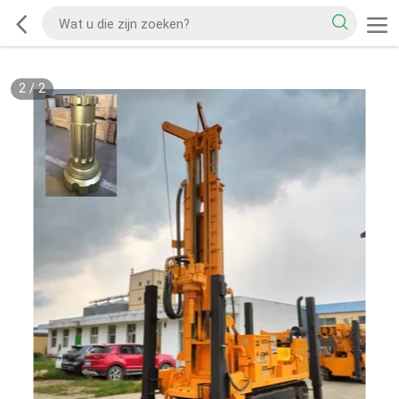
2
/
2