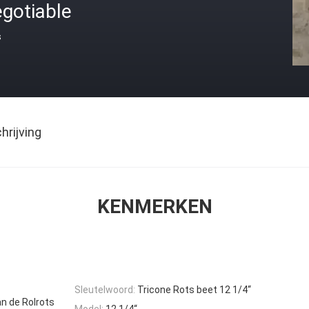
gotiable
s
rijving
KENMERKEN
Sleutelwoord:
Tricone Rots beet 12 1/4“
an de Rolrots
Model:
12 1/4“