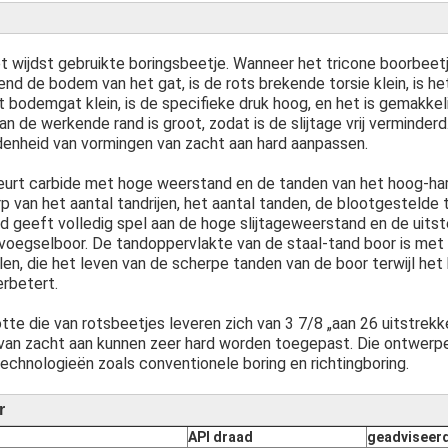
et wijdst gebruikte boringsbeetje. Wanneer het tricone boorbeet
nd de bodem van het gat, is de rots brekende torsie klein, is 
 bodemgat klein, is de specifieke druk hoog, en het is gemakkeli
an de werkende rand is groot, zodat is de slijtage vrij verminder
denheid van vormingen van zacht aan hard aanpassen.
urt carbide met hoge weerstand en de tanden van het hoog-har
 van het aantal tandrijen, het aantal tanden, de blootgestelde
d geeft volledig spel aan de hoge slijtageweerstand en de uit
nvoegselboor. De tandoppervlakte van de staal-tand boor is me
alen, die het leven van de scherpe tanden van de boor terwijl h
erbetert.
tte die van rotsbeetjes leveren zich van 3 7/8 „aan 26 uitstrekke
 van zacht aan kunnen zeer hard worden toegepast. Die ontwerp
technologieën zoals conventionele boring en richtingboring.
r
API draad
geadviseerd