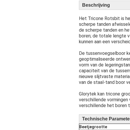
Beschrijving
Het Tricone Rotsbit is h
scherpe tanden afwissele
de scherpe tanden en het
boren; de totale lengte v
kunnen aan een verschei
De tussenvoegselboor ke
geoptimaliseerde ontwerp
vorm van de legeringstan
capaciteit van de tusse
nieuwe slijtvaste materi
van de staal-tand boor v
Glorytek kan tricone groo
verschillende vormingen
verschillende het boren 
Technische Paramete
Beetjegrootte