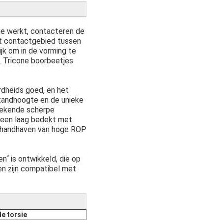
je werkt, contacteren de
het contactgebied tussen
jk om in de vorming te
d. Tricone boorbeetjes
dheids goed, en het
 tandhoogte en de unieke
stekende scherpe
t een laag bedekt met
et handhaven van hoge ROP
n“ is ontwikkeld, die op
en zijn compatibel met
e torsie