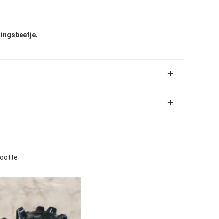
,
ringsbeetje
rootte