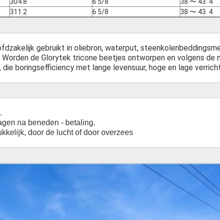
304.8
6 5/8
38 〜 43. 4
311.2
6 5/8
38 〜 43. 4
fdzakelijk gebruikt in oliebron, waterput, steenkolenbeddings
. Worden de Glorytek tricone beetjes ontworpen en volgens de 
, die boringsefficiency met lange levensuur, hoge en lage verricht
.
agen na beneden - betaling.
kkelijk, door de lucht of door overzees