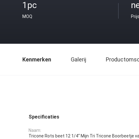
1pc
ne
MOQ
Prij
Kenmerken
Galerij
Productomsch
Specificaties
Naam:
Tricone Rots beet 12 1/4“ Mijn Tri Tricone Boorbeetje v