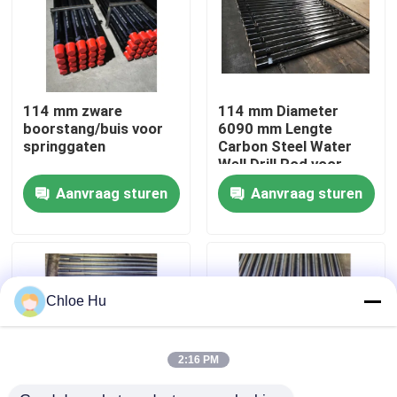
Fabrieksreis
Kwaliteitscontrole
114 mm zware
114 mm Diameter
boorstang/buis voor
6090 mm Lengte
springgaten
Carbon Steel Water
Nieuws
Well Drill Rod voor
boorriggen
Aanvraag sturen
Aanvraag sturen
Gevallen
Verzoek om een Citaat
Chloe Hu
Boorinstallatiemachines
2:16 PM
Boorinstallatie voor waterputten