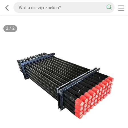
2
/
2