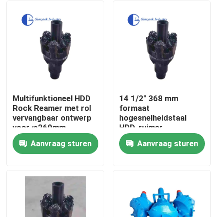
Multifunktioneel HDD
14 1/2" 368 mm
Rock Reamer met rol
formaat
vervangbaar ontwerp
hogesnelheidstaal
voor φ260mm-
HDD-ruimer
φ1800mm Reaming
rotsgatopener met
Aanvraag sturen
Aanvraag sturen
Construction Drilling
lange levensduur
Huis
Producten
Ongeveer ons