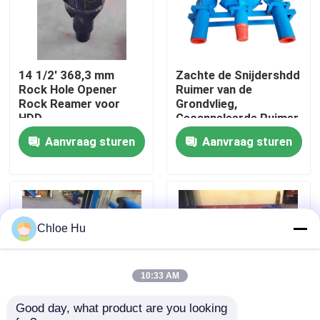
Fabrieksreis
14 1/2' 368,3 mm
Zachte de Snijdershdd
Kwaliteitscontrole
Rock Hole Opener
Ruimer van de
Rock Reamer voor
Grondvlieg,
HDD
Gecanneleerde Ruimer
Nieuws
HDD voor Horizontale
Aanvraag sturen
Aanvraag sturen
Richtingboring
Gevallen
Verzoek om een Citaat
Chloe Hu
Boorinstallatiemachines
10:33 AM
Good day, what product are you looking 
Boorinstallatie voor waterputten