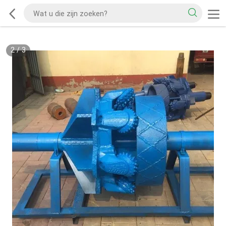
2
/
3