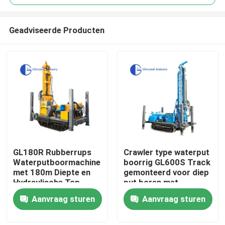
Geadviseerde Producten
GL180R Rubberrups
Crawler type waterput
Huis
Waterputboormachine
boorrig GL600S Track
met 180m Diepte en
gemonteerd voor diep
Hydraulische Top
put boren met
Producten
Drive voor
maximale diepte 600m
Aanvraag sturen
Aanvraag sturen
Geothermische
en diameterbereik 105
Boorgaten
tot 500mm
Ongeveer ons