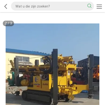
2
/
3