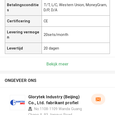
Betalingsconditie
T/T, L/C, Western Union, MoneyGram,
s
D/P, D/A
Certificering
CE
Levering vermoge
20sets/month
n
Levertijd
20 dagen
Bekijk meer
ONGEVEER ONS
Glorytek Industry (Beijing)
Co., Ltd. fabrikant profiel
No.1108-1109 Wanda Guang
Chang A, 93 Jianguo Road,