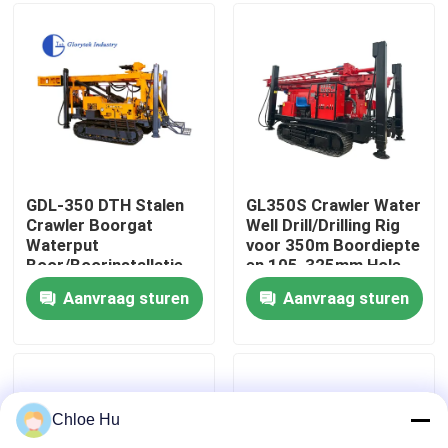
Fabrieksreis
Kwaliteitscontrole
Nieuws
GDL-350 DTH Stalen
GL350S Crawler Water
Crawler Boorgat
Well Drill/Drilling Rig
Waterput
voor 350m Boordiepte
Gevallen
Boor/Boorinstallatie
en 105-325mm Hole
Diameter
Aanvraag sturen
Aanvraag sturen
Verzoek om een Citaat
Boorinstallatiemachines
Chloe Hu
Boorinstallatie voor waterputten