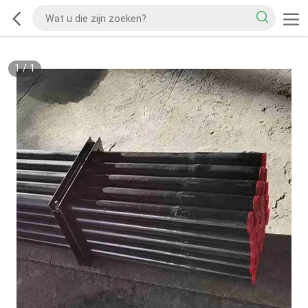
1
/
1