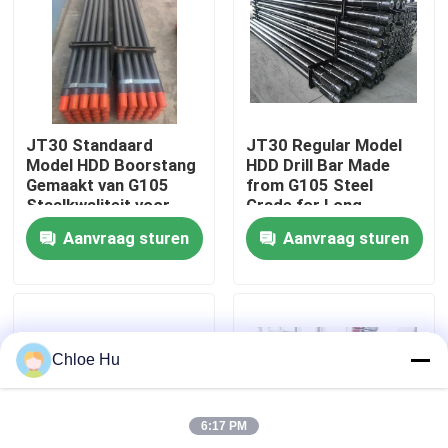
Fabrieksreis
Kwaliteitscontrole
JT30 Standaard
JT30 Regular Model
Model HDD Boorstang
HDD Drill Bar Made
Nieuws
Gemaakt van G105
from G105 Steel
Staalkwaliteit voor
Grade for Long-
Langdurige Prestaties
Lasting
Aanvraag sturen
Aanvraag sturen
Gevallen
Verzoek om een Citaat
Chloe Hu
Boorinstallatiemachines
6:17 PM
Boorinstallatie voor waterputten