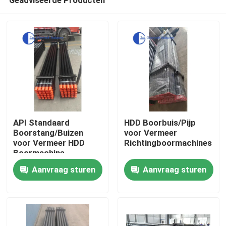
API Standaard
HDD Boorbuis/Pijp
Boorstang/Buizen
voor Vermeer
voor Vermeer HDD
Richtingboormachines
Boormachine
Huis
Aanvraag sturen
Aanvraag sturen
Producten
Ongeveer ons