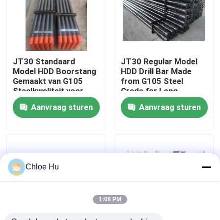
Fabrieksreis
Kwaliteitscontrole
JT30 Standaard
JT30 Regular Model
Model HDD Boorstang
HDD Drill Bar Made
Gemaakt van G105
from G105 Steel
Nieuws
Staalkwaliteit voor
Grade for Long-
Langdurige Prestaties
Lasting
Aanvraag sturen
Aanvraag sturen
Gevallen
Verzoek om een Citaat
Chloe Hu
Boorinstallatiemachines
1:08 PM
Boorinstallatie voor waterputten