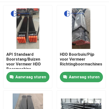
API Standaard
HDD Boorbuis/Pijp
Boorstang/Buizen
voor Vermeer
voor Vermeer HDD
Richtingboormachines
Boormachine
Huis
Aanvraag sturen
Aanvraag sturen
Producten
Ongeveer ons