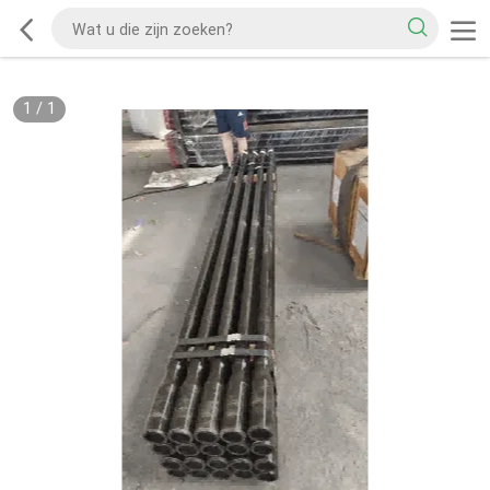
1
/
1