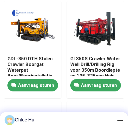
Fabrieksreis
Kwaliteitscontrole
Nieuws
GDL-350 DTH Stalen
GL350S Crawler Water
Crawler Boorgat
Well Drill/Drilling Rig
Waterput
voor 350m Boordiepte
Gevallen
Boor/Boorinstallatie
en 105-325mm Hole
Diameter
Aanvraag sturen
Aanvraag sturen
Verzoek om een Citaat
Boorinstallatiemachines
Chloe Hu
Boorinstallatie voor waterputten