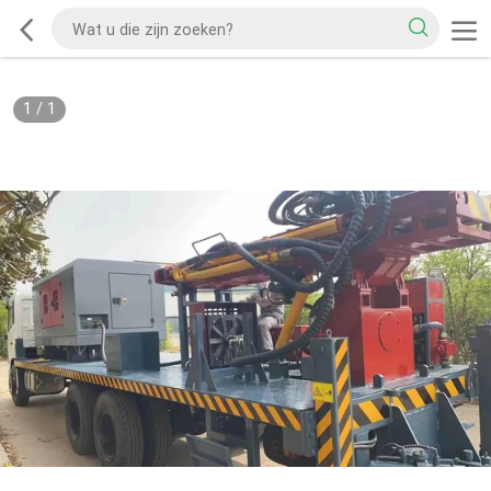
1
/
1