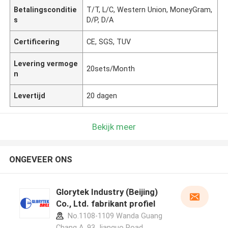
Betalingsconditie
T/T, L/C, Western Union, MoneyGram,
s
D/P, D/A
Certificering
CE, SGS, TUV
Levering vermoge
20sets/Month
n
Levertijd
20 dagen
Bekijk meer
ONGEVEER ONS
Glorytek Industry (Beijing)
Co., Ltd. fabrikant profiel
No.1108-1109 Wanda Guang
Chang A, 93 Jianguo Road,