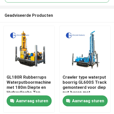
Geadviseerde Producten
GL180R Rubberrups
Crawler type waterput
Huis
Waterputboormachine
boorrig GL600S Track
met 180m Diepte en
gemonteerd voor diep
Hydraulische Top
put boren met
Producten
Drive voor
maximale diepte 600m
Aanvraag sturen
Aanvraag sturen
Geothermische
en diameterbereik 105
Boorgaten
tot 500mm
Ongeveer ons