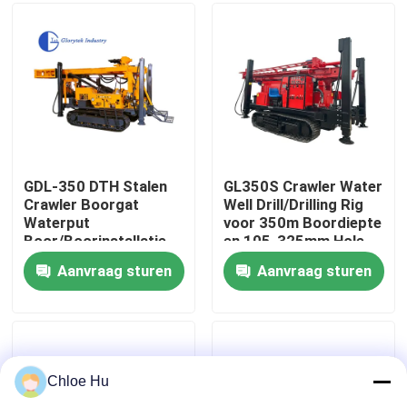
Fabrieksreis
Kwaliteitscontrole
Nieuws
GDL-350 DTH Stalen
GL350S Crawler Water
Crawler Boorgat
Well Drill/Drilling Rig
Waterput
voor 350m Boordiepte
Gevallen
Boor/Boorinstallatie
en 105-325mm Hole
Diameter
Aanvraag sturen
Aanvraag sturen
Verzoek om een Citaat
Boorinstallatiemachines
Chloe Hu
Boorinstallatie voor waterputten