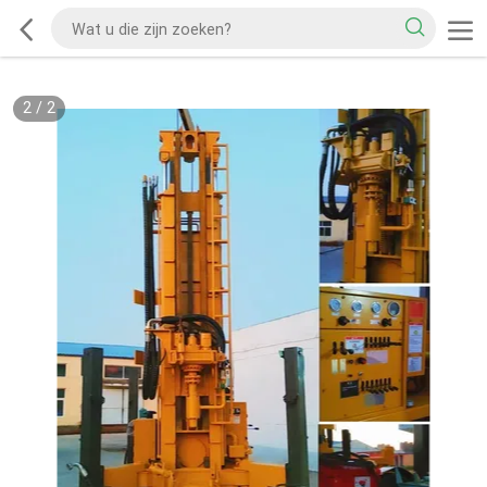
2
/
2