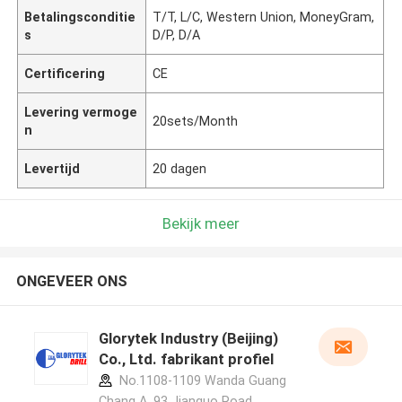
Betalingsconditie
T/T, L/C, Western Union, MoneyGram,
s
D/P, D/A
Certificering
CE
Levering vermoge
20sets/Month
n
Levertijd
20 dagen
Bekijk meer
ONGEVEER ONS
Glorytek Industry (Beijing)
Co., Ltd. fabrikant profiel
No.1108-1109 Wanda Guang
Chang A, 93 Jianguo Road,