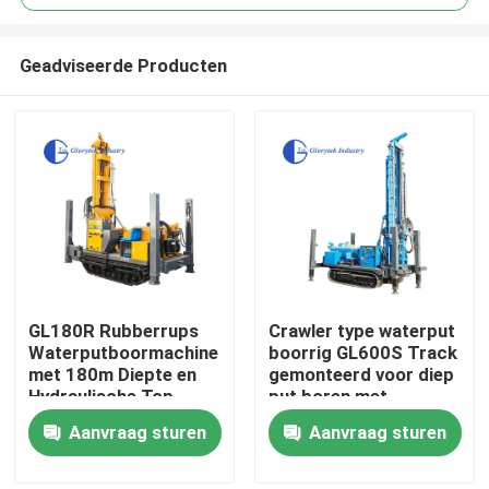
Geadviseerde Producten
GL180R Rubberrups
Crawler type waterput
Huis
Waterputboormachine
boorrig GL600S Track
met 180m Diepte en
gemonteerd voor diep
Hydraulische Top
put boren met
Producten
Drive voor
maximale diepte 600m
Aanvraag sturen
Aanvraag sturen
Geothermische
en diameterbereik 105
Boorgaten
tot 500mm
Ongeveer ons