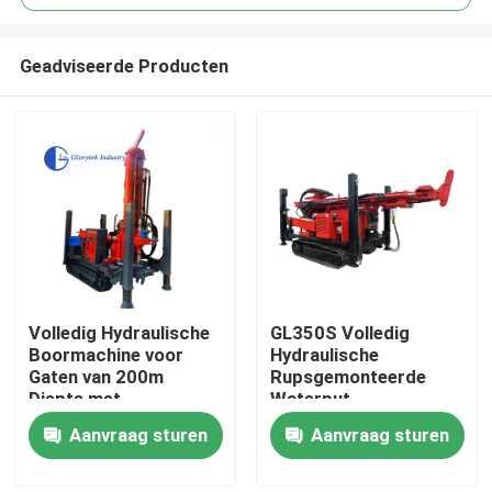
Geadviseerde Producten
Volledig Hydraulische
GL350S Volledig
Huis
Boormachine voor
Hydraulische
Gaten van 200m
Rupsgemonteerde
Diepte met
Waterput
Producten
Rupsbandchassis
Boorinstallatie voor
Aanvraag sturen
Aanvraag sturen
350m Diepte Boren
Ongeveer ons