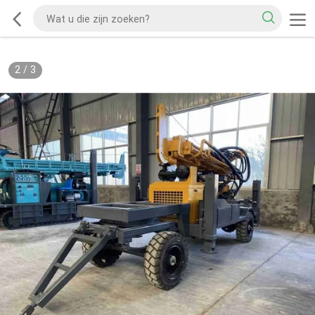
2
/
3