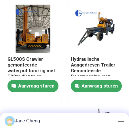
Fabrieksreis
Kwaliteitscontrole
Nieuws
GL500S Crawler
Hydraulische
gemonteerde
Aangedreven Trailer
waterput boorrig met
Gemonteerde
Gevallen
500m diepte en
Boormachine met
153KW diesel motor
70kw Dieselmotor
Aanvraag sturen
Aanvraag sturen
voor landbouw
voor 260m Diepte
Verzoek om een Citaat
irrigatie
Waterput Boren
Boorinstallatiemachines
Jane Cheng
Boorinstallatie voor waterputten