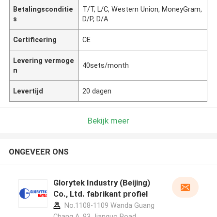
Betalingsconditie
T/T, L/C, Western Union, MoneyGram,
s
D/P, D/A
Certificering
CE
Levering vermoge
40sets/month
n
Levertijd
20 dagen
Bekijk meer
ONGEVEER ONS
Glorytek Industry (Beijing)
Co., Ltd. fabrikant profiel
No.1108-1109 Wanda Guang
Chang A, 93 Jianguo Road,