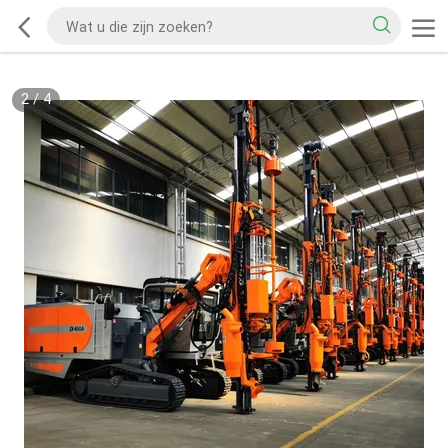
2
/
4