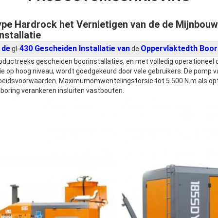
ype Hardrock het Vernietigen van de de Mijnbouw
stallatie
de
430 Gescheiden Installatie van
Oppervlaktedth Boor
gl-
de
roductreeks gescheiden boorinstallaties, en met volledig operationeel 
tie op hoog niveau, wordt goedgekeurd door vele gebruikers. De pomp va
beidsvoorwaarden. Maximumomwentelingstorsie tot 5.500 N.m als optie 
 boring verankeren insluiten vastbouten.