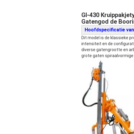
Gl-430 Kruippakjet
Gatengod de Boorin
Hoofdspecificatie van
Dit model is de klassieke p
intensiteit en de configura
diverse gatengrootte en ar
grote gaten spiraalvormige