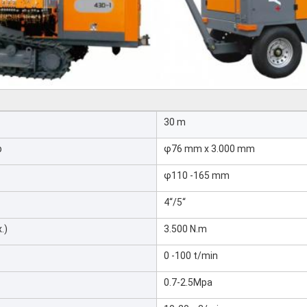
30 m
p
φ76 mm x 3.000 mm
φ110 -165 mm
4“/5“
.)
3.500 N.m
0 -100 t/min
0.7-2.5Mpa