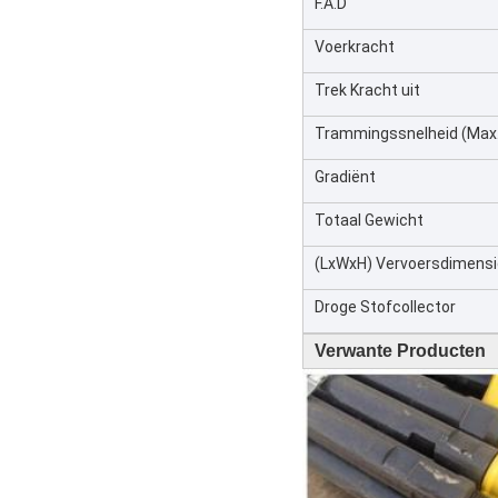
F.A.D
Voerkracht
Trek Kracht uit
Trammingssnelheid (Max.
Gradiënt
Totaal Gewicht
(LxWxH) Vervoersdimens
Droge Stofcollector
Verwante Producten