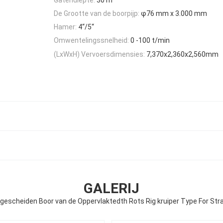
De Grootte van de boorpijp:
φ76 mm x 3.000 mm
Hamer:
4“/5“
Omwentelingssnelheid:
0 -100 t/min
(LxWxH) Vervoersdimensies:
7,370x2,360x2,560mm
GALERIJ
gescheiden Boor van de Oppervlaktedth Rots Rig kruiper Type For Str