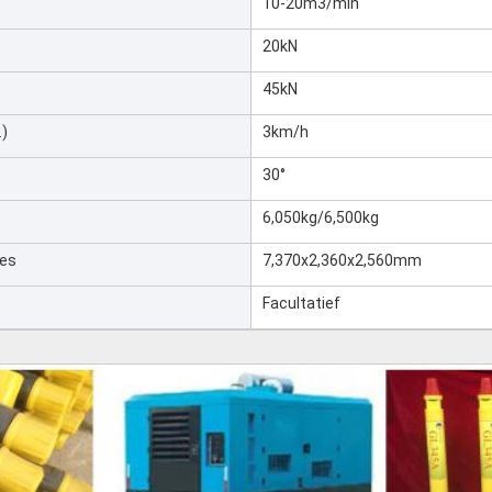
10-20m3/min
20kN
45kN
)
3km/h
30°
6,050kg/6,500kg
ies
7,370x2,360x2,560mm
Facultatief