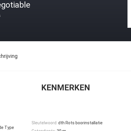
gotiable
s
rijving
KENMERKEN
Sleutelwoord:
dth Rots boorinstallatie
 de Type
Gatendiepte:
30 m