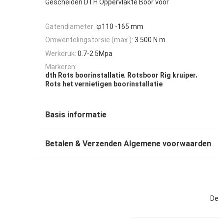
Gescheiden DTH Oppervlakte Boor voor
Gatendiameter:
φ110 -165 mm
Omwentelingstorsie (max.):
3.500 N.m
Werkdruk:
0.7-2.5Mpa
Markeren:
,
,
dth Rots boorinstallatie
Rotsboor Rig kruiper
Rots het vernietigen boorinstallatie
Basis informatie
Betalen & Verzenden Algemene voorwaarden
De 