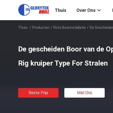
Thuis
Over Ons
Thuis
/
Producten
/
Rots Boorinstallatie
/
De Gescheiden
De gescheiden Boor van de O
Rig kruiper Type For Stralen
Beste Prijs
Mail Ons