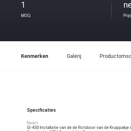
1
ne
MOQ
Prij
Kenmerken
Galerij
Productomsch
Specificaties
Naam:
Gl-430 Installatie van de de Rotsboor van de Kruippakje