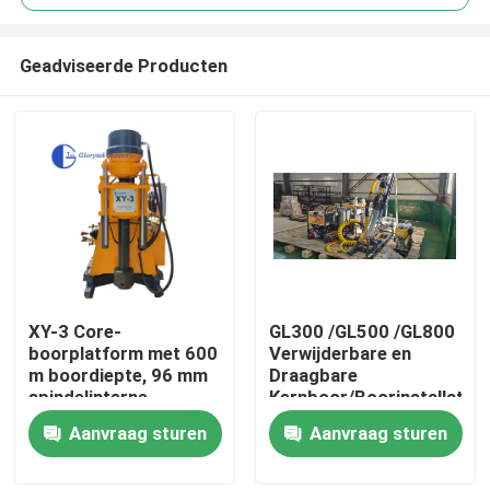
Geadviseerde Producten
XY-3 Core-
GL300 /GL500 /GL800
Huis
boorplatform met 600
Verwijderbare en
m boordiepte, 96 mm
Draagbare
spindelinterne
Kernboor/Boorinstallatie
Producten
diameter en 3000 kg
Aanvraag sturen
Aanvraag sturen
hefcapaciteit voor
geologische
Ongeveer ons
exploratie