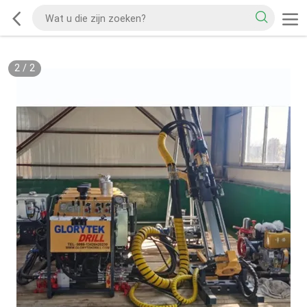
2
/
2