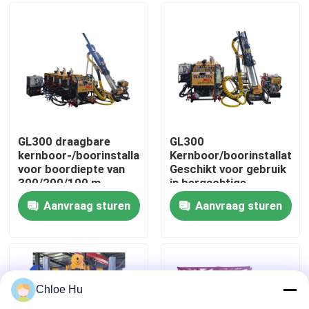
Fabrieksreis
Kwaliteitscontrole
Nieuws
GL300 draagbare
GL300
kernboor-/boorinstallatie
Kernboor/boorinstallatie
voor boordiepte van
Geschikt voor gebruik
Gevallen
300/200/100 m
in bergachtige
gebieden met lastig
Aanvraag sturen
Aanvraag sturen
transport
Verzoek om een Citaat
Boorinstallatiemachines
Chloe Hu
Boorinstallatie voor waterputten