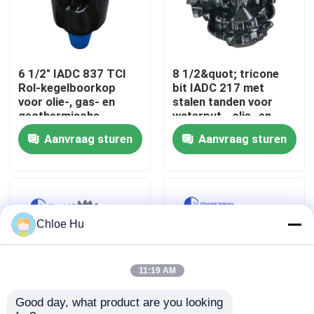
Fabrieksreis
6 1/2" IADC 837 TCI
8 1/2&quot; tricone
Kwaliteitscontrole
Rol-kegelboorkop
bit IADC 217 met
voor olie-, gas- en
stalen tanden voor
geothermische
waterput-, olie- en
Nieuws
boringen
gasboringen
Aanvraag sturen
Aanvraag sturen
Gevallen
Verzoek om een Citaat
Chloe Hu
Boorinstallatiemachines
11:19 AM
Good day, what product are you looking 
Boorinstallatie voor waterputten