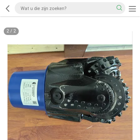
2
/
2